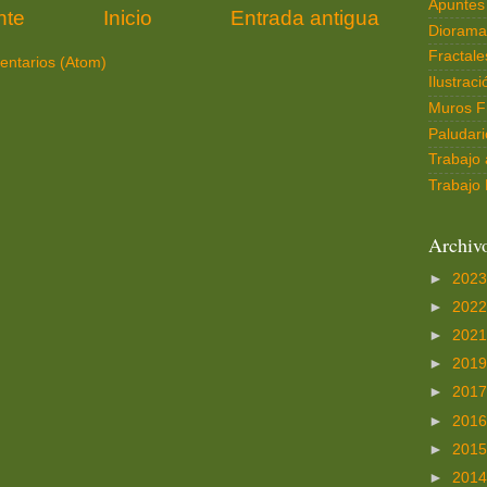
Apuntes 
nte
Inicio
Entrada antigua
Diorama
Fractale
entarios (Atom)
Ilustrac
Muros F
Paludari
Trabajo 
Trabajo 
Archivo
►
202
►
202
►
202
►
201
►
201
►
201
►
201
►
201