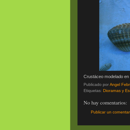
Crustáceo modelado en r
Publicado por
Angel Febr
Etiquetas:
Dioramas y Es
No hay comentarios:
Publicar un comentar