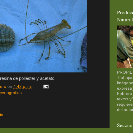
Producc
Natura
PROPIE
Trabajos
esina de poliester y acetato.
imágenes
ero
en
4:42 p. m.
expresa
cenografias
Febrero.
textos y
requiere
del autor
io
Seccio