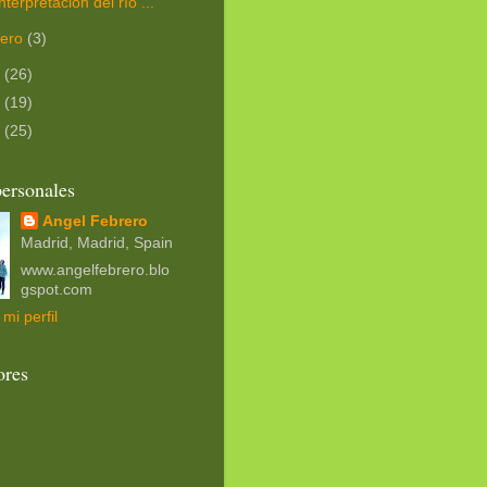
interpretación del río ...
nero
(3)
7
(26)
6
(19)
5
(25)
ersonales
Angel Febrero
Madrid, Madrid, Spain
www.angelfebrero.blo
gspot.com
mi perfil
ores