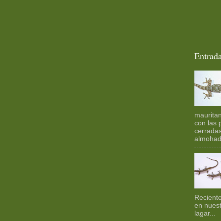
Entrada
mauritan
con las 
cerradas
almohadi
Recient
en nuest
lagar...