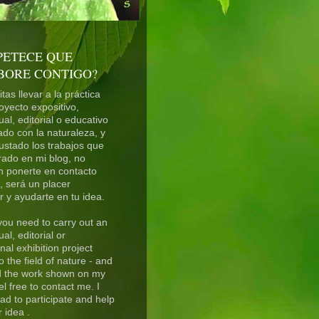
PETECE QUE
BORE CONTIGO?
tas llevar a la práctica
oyecto expositivo,
ual, editorial o educativo
ado con la naturaleza, y
ustado los trabajos que
ado en mi blog, no
n ponerte en contacto
 será un placer
ar y ayudarte en tu idea.
you need to carry out an
al, editorial or
nal exhibition project
o the field of nature - and
d the work shown on my
el free to contact me. I
lad to participate and help
 idea .