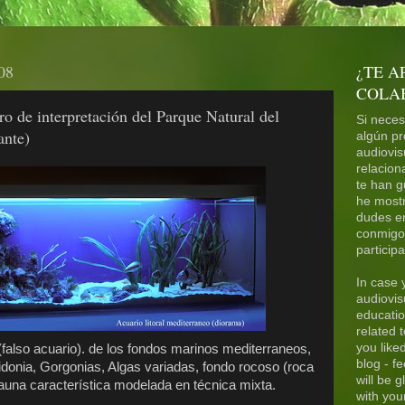
08
¿TE A
COLA
ro de interpretación del Parque Natural del
Si necesi
ante)
algún pr
audiovis
relacion
te han g
he mostr
dudes e
conmigo,
particip
In case 
audiovisu
educatio
related t
you like
falso acuario). de los fondos marinos mediterraneos,
blog - fe
idonia, Gorgonias, Algas variadas, fondo rocoso (roca
will be g
auna característica modelada en técnica mixta.
with your