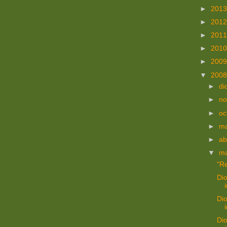
►
201
►
201
►
201
►
201
►
200
▼
200
►
di
►
no
►
oc
►
m
►
ab
▼
m
"Re
Dio
Dio
Dio