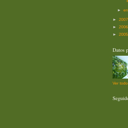
►
e
►
200
►
200
►
200
Datos p
Ver todo 
Seguid