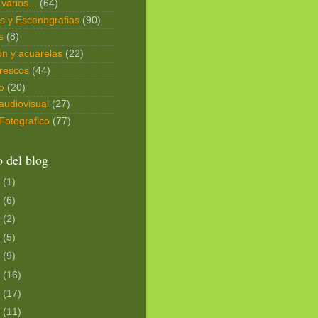
varios...
(64)
s y Escenografias
(90)
s
(8)
ión y acuarelas
(22)
rescos
(44)
o
(20)
audiovisual
(27)
Fotografico
(77)
 del blog
3
(1)
2
(6)
1
(2)
9
(5)
7
(9)
6
(16)
5
(17)
4
(11)