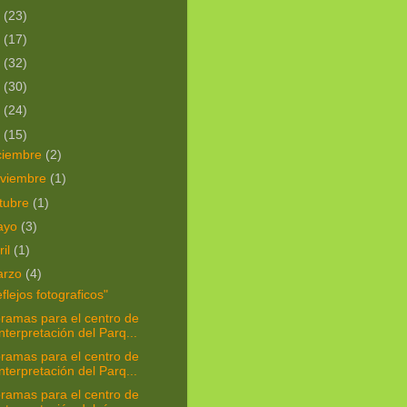
3
(23)
2
(17)
1
(32)
0
(30)
9
(24)
8
(15)
ciembre
(2)
viembre
(1)
tubre
(1)
ayo
(3)
ril
(1)
arzo
(4)
flejos fotograficos"
ramas para el centro de
interpretación del Parq...
ramas para el centro de
interpretación del Parq...
ramas para el centro de